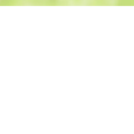
Willkommen 
Bei uns wird Frische gro
hochmotivertes Team, da