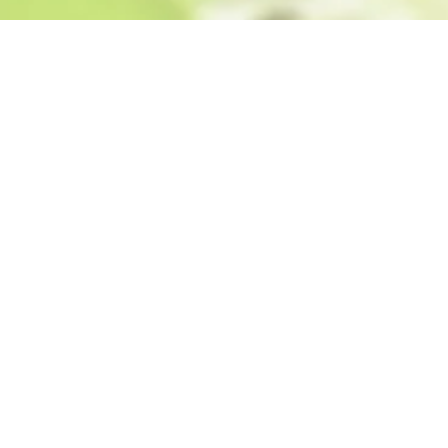
bei Finder Food!
ß geschrieben! Fresh Finder Food - ein kleines und 
s für Frische, Qualtität und erstklassigen Liefer-Service 